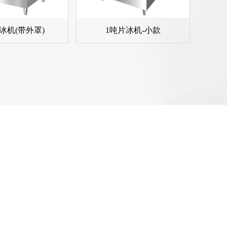
冰机(带外罩)
1吨片冰机-小款